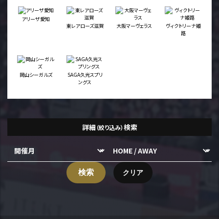
アリーザ愛知
東レアローズ滋賀
大阪マーヴェラス
ヴィクトリーナ姫
路
岡山シーガルズ
SAGA久光スプリ
ングス
詳細
検索
（絞り込み）
検索
クリア