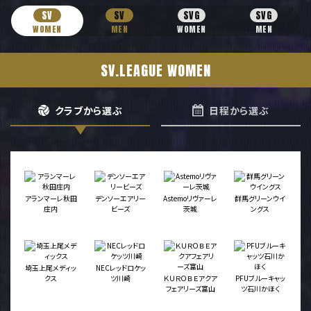
SV
SV
SVG
SVG
WOMEN
MEN
WOMEN
MEN
SV.LEAGUE WOMEN
クラブから選ぶ
日程から選ぶ
アランマーレ秋田
デンソーエアリー
Astemoリヴァーレ
群馬グリーンウイ
庄内
ビーズ
茨城
ングス
埼玉上尾メディッ
NECレッドロケッ
クス
ツ川崎
ＫＵＲＯＢＥアクア
PFUブルーキャッ
フェアリーズ富山
ツ石川かほく