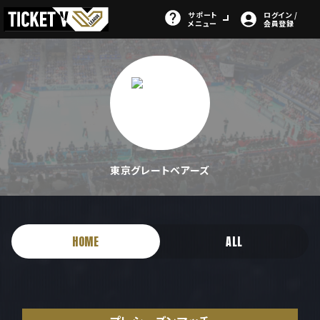
サポート
ログイン /
メニュー
会員登録
東京グレートベアーズ
HOME
ALL