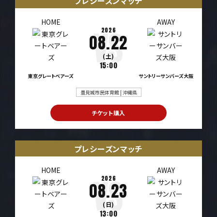
プレシーズンマッチ
HOME
AWAY
2026
08.22
(土)
15:00
東京グレートベアーズ
サントリーサンバーズ大阪
豊見城市民体育館 | 沖縄県
チケット購入
プレシーズンマッチ
HOME
AWAY
2026
08.23
(日)
13:00