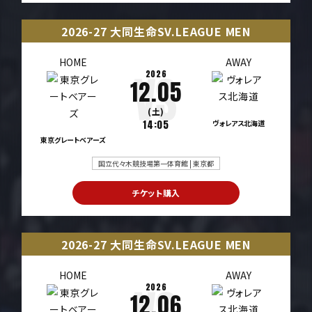
2026-27 大同生命SV.LEAGUE MEN
HOME
AWAY
2026
12.05
(土)
14:05
ヴォレアス北海道
東京グレートベアーズ
国立代々木競技場第一体育館 | 東京都
チケット購入
2026-27 大同生命SV.LEAGUE MEN
HOME
AWAY
2026
12.06