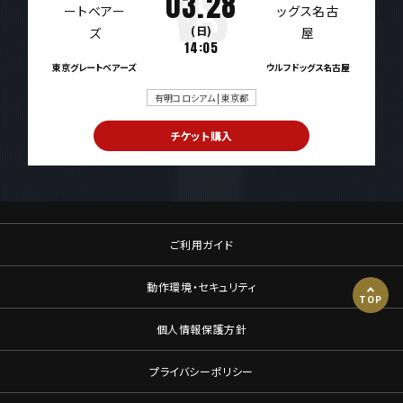
03.28
(日)
14:05
東京グレートベアーズ
ウルフドッグス名古屋
有明コロシアム | 東京都
チケット購入
ご利用ガイド
動作環境・セキュリティ
TOP
個人情報保護方針
プライバシーポリシー