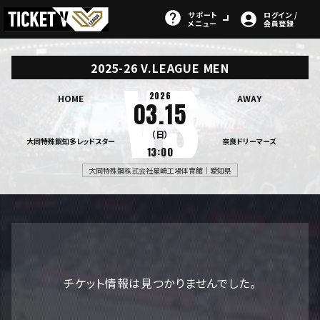
サポート
ログイン /
メニュー
会員登録
2025-26 V.LEAGUE MEN
2026
HOME
AWAY
03.15
（日）
大同特殊鋼知多レッドスター
奈良ドリーマーズ
13:00
大同特殊鋼株式会社星崎工場体育館｜愛知県
チケット情報は見つかりませんでした。