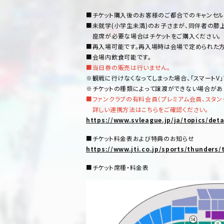
■チケット購入後のお客様のご都合でのキャンセル
■未就学(小学生未満)のお子さまが、同伴者の膝上
座席が必要な場合はチケットをご購入ください。
■再入場可能です。再入場時は会場で定められた方
■会場内飲食可能です。
■当日券の販売は行いません。
※観戦に行けなくなってしまった場合、「スマートV
※チケットの種類によって譲渡ができない場合があ
■ファンクラブの有料会員（プレミアム会員、スタン
詳しい連携方法はこちらをご確認ください。
https://www.svleague.jp/ja/topics/deta
■チケット料金表および特典のお知らせ
https://www.jti.co.jp/sports/thunders/
■チケット席種・料金表