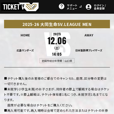
サポート
ログイン /
メニュー
会員登録
2025-26 大同生命SV.LEAGUE MEN
2025
HOME
AWAY
12.06
（土）
広島サンダーズ
日本製鉄堺ブレイザーズ
14:05
岩国市総合体育館｜山口県
■チケット購入後のお客様のご都合でのキャンセル、座席、区分等の変更は
一切できません。
■未就学(小学生未満)のお子さまが、同伴者の膝上で観戦する場合はチケッ
ト不要です。※膝上観戦は、チケット保有者1名につき、未就学児1名までとな
ります。
座席が必要な場合はチケットをご購入ください。
■再入場可能です。再入場時は会場で定められた方法またはチケットの半券