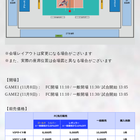
※会場レイアウトは変更になる場合がございます
※また、実際の座席位置は会場図と異なる場合がございます
【開場】
GAME1 (11
月
8
日
)
：
FC
開場
11:10 /
一般開場
11:30/
試合開始
13:05
GAME2 (11
月
9
日
)
：
FC
開場
11:10 /
一般開場
11:30/
試合開始
13:05
【前売価格】