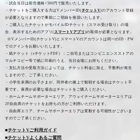
・試合当日は前売価格
+500
円で販売いたします。
・チケットをご購入する方は
V
メンバー
ID(
チケットV
)
のアカウント登録
が必要となりますので事前にご登録を推奨いたします。
・ご購入したチケットがモバイル
ID
チケット（スマホ受け取り）の場
合、表示するためのアプリ
(
スマートV
アプリ
)
の取得が必要となります。
※
V
メンバー
ID(
チケット
V)
とスマート
V
のアカウントは同一の
ID
・
PW
でログインをお願いいたします。
・紙チケット（
e
チケット
PDF
）：ご自宅またはコンビニエンスストアの
マルチコピー等で紙に印刷のうえ、当日会場にお持ちください。
・支払方法や受取方法によっては、チケット料金に加え、手数料が発生
しますので、ご了承ください。
・小学生未満のお子さまが、同伴者の膝上で観戦する場合はチケット不
要です。座席が必要な場合はチケットをご購入ください。
・ホームチームサポーターエリア、アウェイチームサポーターエリアは
2F
自由席のチケットをお持ちの方がご利用いただけます。
・自由席エリア、チームサポーターエリアは変動する可能性がございま
すのでご了承ください。
■
チケットV
ご利用ガイド
■
チケットV
よくあるご質問